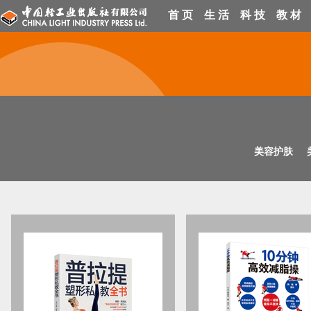
首 页
生 活
科 技
教 材
美容护肤