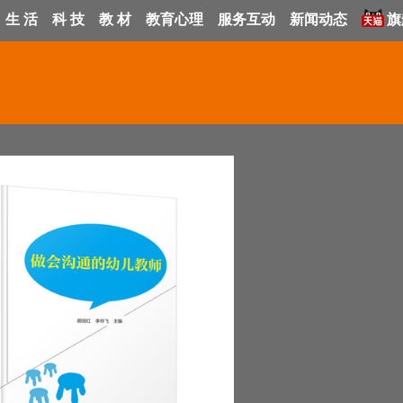
生 活
科 技
教 材
教育心理
服务互动
新闻动态
旗